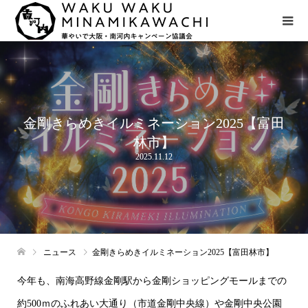
金剛きらめきイルミネーション2025【富田
林市】
2025.11.12
ニュース
金剛きらめきイルミネーション2025【富田林市】
今年も、南海高野線金剛駅から金剛ショッピングモールまでの
約500ｍのふれあい大通り（市道金剛中央線）や金剛中央公園