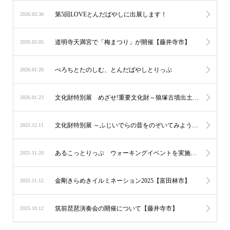
第5回LOVEとんだばやしに出展します！
2026.03.30
道明寺天満宮で「梅まつり」が開催【藤井寺市】
2026.02.05
ぺろちとたのしむ、とんだばやしとりっぷ
2026.01.26
文化財特別展 めざせ!重要文化財～狼塚古墳出土 導水施設形埴輪～【藤井寺市】
2026.01.23
文化財特別展 ～ふじいでらの昔をのぞいてみよう～【藤井寺市】
2025.12.11
あるこっとりっぷ ウォーキングイベントを実施します！【富田林市】
2025.11.20
金剛きらめきイルミネーション2025【富田林市】
2025.11.12
筑前琵琶演奏会の開催について【藤井寺市】
2025.10.12